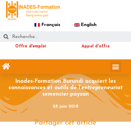
Français
English
Offre d'emploi
Appel d'offre
Inades-Formation Burundi acquiert les
connaissances et outils de l’entrepreneuriat
semencier-paysan
28 juin 2018
Partager cet article