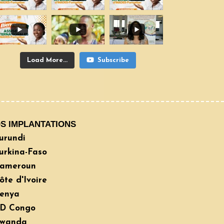
Load More...
Subscribe
S IMPLANTATIONS
Burundi
Burkina-Faso
Cameroun
ôte d'Ivoire
Kenya
RD Congo
Rwanda