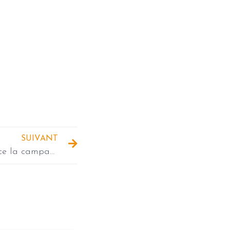
SUIVANT
Inades-Formation Togo lance la campagne Conscience AlimenTERRE