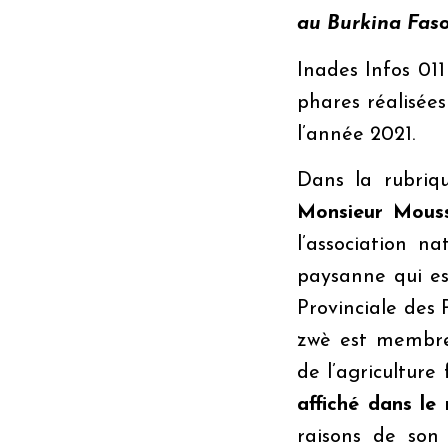
au Burkina Faso 
Inades
Info
s
011
phares réalisée
l’année 2021.
Dans la rubri
Monsieur
Mous
l’association n
paysanne qui es
Provinciale des 
zwè est membre
de l’agriculture 
affiché dans le
raisons de so