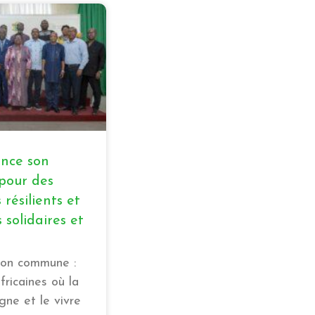
nce son
pour des
résilients et
 solidaires et
ion commune :
ricaines où la
ègne et le vivre