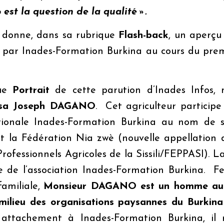
est la question de la qualité ».
 donne, dans sa rubrique
Flash-back
, un aperçu 
s par
Inades
-Formation Burkina au cours du pre
que
Portrait
de cette parution d’
Inades
Info
s
, 
sa Joseph DAGANO
. Cet agriculteur participe
ationale
Inades
-Formation Burkina au nom de s
t la Fédération Nia zwè (nouvelle appellation 
Professionnels Agricoles de la Sissili/FEPPASI). 
 de l’association
Inades
-Formation Burkina. Fe
familiale,
Monsieur
DAGANO est un homme au l
 milieu des organisations paysannes du Burkin
n attachement à
Inades
-Formation Burkina, il n