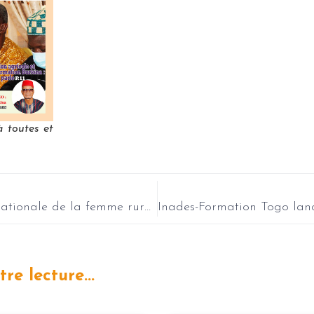
à toutes et
Journée internationale de la femme rurale au Burundi et certification des femmes alphabétisées
re lecture...