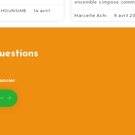
ensemble s’impose comm
h HOUNSIME
14 avril
Marcelle Achi
9 avril 2
uestions
oncier
ue