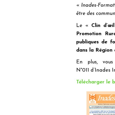
«
Inades
-Formati
être des communa
Le «
Clin d’œil
Promotion Rur
publiques de fo
dans la Région 
En plus, vous 
N°011 d’
Inades
I
Télécharger le b