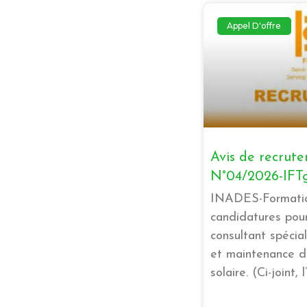
Appel D'offre
Avis de recrut
N°04/2026-IFT
INADES-Formatio
candidatures pour
consultant spécia
et maintenance de
solaire. (Ci-joint,