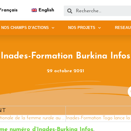
Français
English
NOS CHAMPS D’ACTIONS
NOS PROJETS
RESEAU
Inades-Formation Burkina Infos
29 octobre 2021
ticle
NT
Journée internationale de la femme rurale au Burundi et certification des femmes alphabétisées
ème numéro d’Inades-Burkina Infos
.