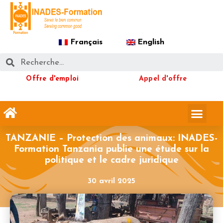
Français
English
Offre d'emploi
Appel d'offre
TANZANIE – Protection des animaux: INADES-
Formation Tanzania publie une étude sur la
politique et le cadre juridique
30 avril 2025