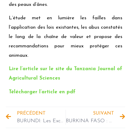
des peaux d’ânes.
L’étude met en lumière les failles dans
l’application des lois existantes, les abus constatés
le long de la chaîne de valeur et propose des
recommandations pour mieux protéger ces
animaux.
Lire l’article sur le site du Tanzania Journal of
Agricultural Sciences
Télécharger l’article en pdf
PRÉCÉDENT
SUIVANT
BURUNDI: Les Excellences Ambassadeurs de l’Union Européenne, de la France, de la Belgique, de l’Allemagne et des Pays Bas à Bujumbura visitent les réalisations d’INADES-Formation Burundi
BURKINA FASO : Détermination pour la résilience de communautés vulnérables dans la province du Sanmatenga