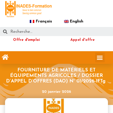
Français
English
Offre d'emploi
Appel d'offre
FOURNITURE DE MATÉRIELS ET
ÉQUIPEMENTS AGRICOLES / DOSSIER
D’APPEL D’OFFRES (DAO) N° 01/2026-IFTg
20 janvier 2026