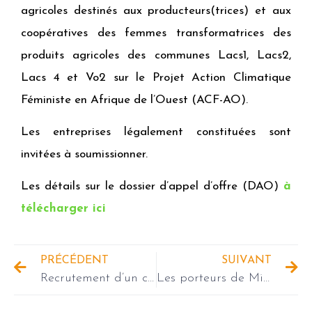
agricoles destinés aux producteurs(trices) et aux
coopératives des femmes transformatrices des
produits agricoles des communes Lacs1, Lacs2,
Lacs 4 et Vo2 sur le Projet Action Climatique
Féministe en Afrique de l’Ouest (ACF-AO).
Les entreprises légalement constituées sont
invitées à soumissionner.
Les détails sur le dossier d’appel d’offre (DAO)
à
télécharger ici
PRÉCÉDENT
SUIVANT
Recrutement d’un cadre Chargé de Projet à INADES-Formation Cameroun Bureau de Yaoundé
Les porteurs de Micro-Interventions d’Esse diffusent des pratiques agroécologiques innovantes