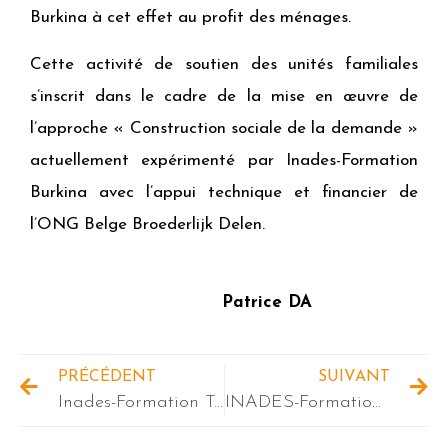
Burkina à cet effet au profit des ménages.
Cette activité de soutien des unités familiales
s’inscrit dans le cadre de la mise en œuvre de
l’approche « Construction sociale de la demande »
actuellement expérimenté par Inades-Formation
Burkina avec l’appui technique et financier de
l’ONG Belge Broederlijk Delen.
Patrice DA
PRÉCÉDENT
SUIVANT
Inades-Formation Tchad recrute un(e) consultant(e) local(e) pour la réalisation d’une étude cartographique de la situation du commerce illégal des peaux d’ânes au Tchad
INADES-Formation Togo recrute un Assistant Projet et deux Agents Techniques