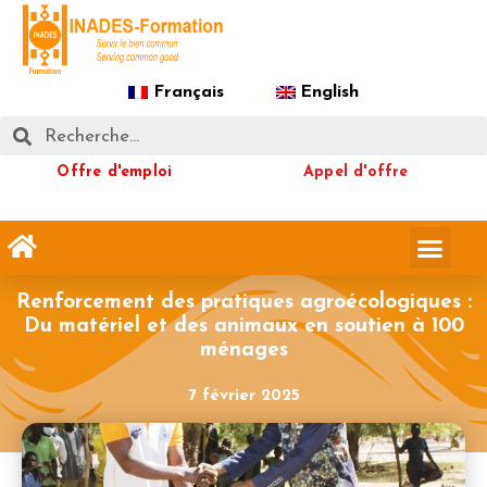
Français
English
Offre d'emploi
Appel d'offre
Renforcement des pratiques agroécologiques :
Du matériel et des animaux en soutien à 100
ménages
7 février 2025